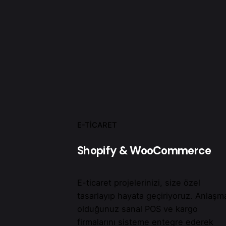
E-TICARET
Shopify & WooCommerce
E-ticaret projelerinizi, size özel
tasarlayıp hayata geçiriyoruz. Anlaşma
olduğunuz sanal POS ve kargo
firmalarını sisteme entegre ederek