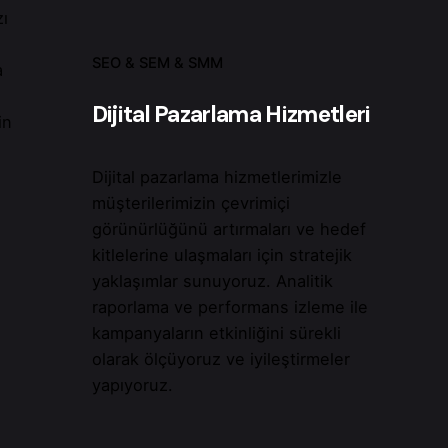
zı
SEO & SEM & SMM
a
Dijital Pazarlama Hizmetleri
in
Dijital pazarlama hizmetlerimizle
müşterilerimizin çevrimiçi
görünürlüğünü artırmaları ve hedef
kitlelerine ulaşmaları için stratejik
yaklaşımlar sunuyoruz. Analitik
raporlama ve performans izleme ile
kampanyaların etkinliğini sürekli
olarak ölçüyoruz ve iyileştirmeler
yapıyoruz.