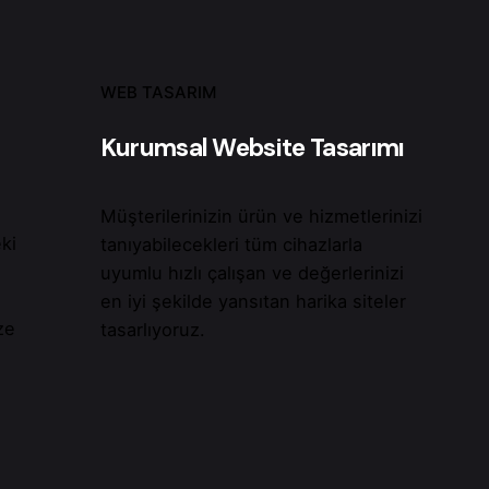
WEB TASARIM
Kurumsal Website Tasarımı
Müşterilerinizin ürün ve hizmetlerinizi
ki
tanıyabilecekleri tüm cihazlarla
uyumlu hızlı çalışan ve değerlerinizi
z
en iyi şekilde yansıtan harika siteler
ze
tasarlıyoruz.