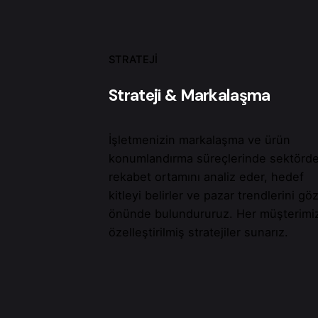
STRATEJI
Strateji & Markalaşma
İşletmenizin markalaşma ve ürün
konumlandırma süreçlerinde sektörde
rekabet ortamını analiz eder, hedef
kitleyi belirler ve pazar trendlerini gö
önünde bulundururuz. Her müşterimi
özelleştirilmiş stratejiler sunarız.