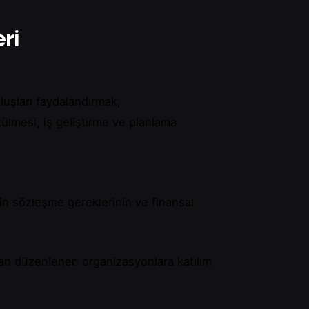
ri
luşları faydalandırmak,
ütülmesi, iş geliştirme ve planlama
şkin sözleşme gereklerinin ve finansal
an düzenlenen organizasyonlara katılım