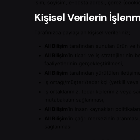
İsim, soyisim, e-posta adresi, çerez (cookie)
Kişisel Verilerin İşle
Tarafınızca paylaşılan kişisel verileriniz;
All Bilişim
tarafından sunulan ürün ve hi
All Bilişim
’in ticari ve iş stratejilerini
faaliyetlerinin gerçekleştirilmesi,
All Bilişim
tarafından yürütülen iletişim
İş ortağı/müşteri/tedarikçi (yetkili veya 
İş ortaklarımız, tedarikçilerimiz veya s
mutabakatın sağlanması,
All Bilişim
’in insan kaynakları politikala
All Bilişim
’in çağrı merkezinin aranması,
sağlanması