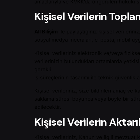
amaçlarıyla ve KVKK’da öngörülen hukuki se
Kişisel Verilerin Top
All Bilişim
ile paylaştığınız kişisel verilerin
sosyal medya mecraları, e-posta, mobil uygu
Kişisel verileriniz elektronik ve/veya fiziks
verilerinizin bulundukları ortamlarda yetk
gerekli
iş süreçlerinin tasarımı ile teknik güvenlik
Kişisel verileriniz, size bildirilen amaç ve 
saklama süresi boyunca veya böyle bir sür
edilecektir.
Kişisel Verilerin Aktar
Kişisel verileriniz, Kanun ve ilgili mevzua