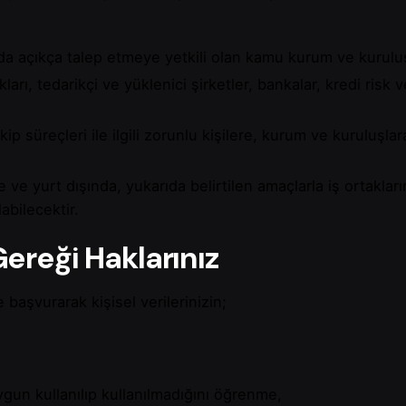
arda açıkça talep etmeye yetkili olan kamu kurum ve kuruluş
ları, tedarikçi ve yüklenici şirketler, bankalar, kredi risk
ip süreçleri ile ilgili zorunlu kişilere, kurum ve kuruluşl
de ve yurt dışında, yukarıda belirtilen amaçlarla iş ortakla
labilecektir.
ereği Haklarınız
’e başvurarak kişisel verilerinizin;
,
gun kullanılıp kullanılmadığını öğrenme,