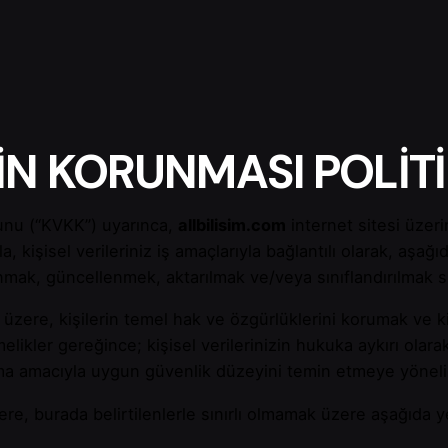
RİN KORUNMASI POLİT
nunu (“KVKK”) uyarınca,
allbilisim.com
internet sitesi üze
, kişisel verileriniz iş amaçlarıyla bağlantılı olarak, aşağı
mak, güncellenmek, aktarılmak ve/veya sınıflandırılmak su
ak üzere, kişilerin temel hak ve özgürlüklerini korumak ve k
likler gereğince; kişisel verilerinizin hukuka aykırı olar
a amacıyla uygun güvenlik düzeyini temin etmeye yönelik t
lere, burada belirtilenlerle sınırlı olmamak üzere aşağıda y