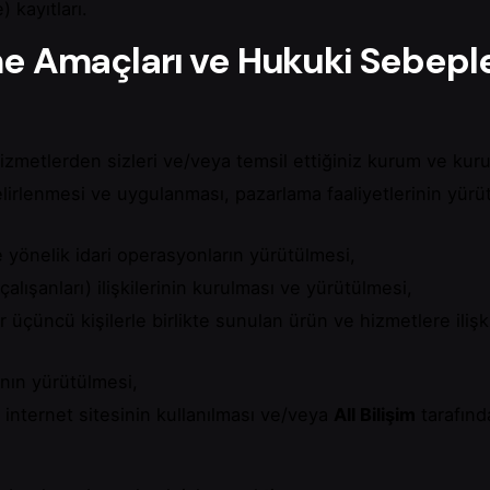
 kayıtları.
nme Amaçları ve Hukuki Sebeple
zmetlerden sizleri ve/veya temsil ettiğiniz kurum ve kuru
n belirlenmesi ve uygulanması, pazarlama faaliyetlerinin yür
e yönelik idari operasyonların yürütülmesi,
çalışanları) ilişkilerinin kurulması ve yürütülmesi,
air üçüncü kişilerle birlikte sunulan ürün ve hizmetlere ili
rının yürütülmesi,
 internet sitesinin kullanılması ve/veya
All Bilişim
tarafınd