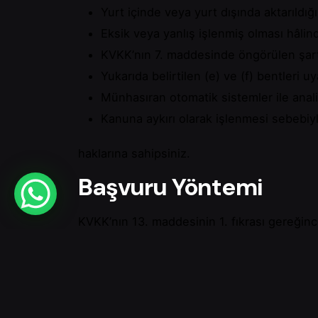
Yurt içinde veya yurt dışında aktarıldığı
Eksik veya yanlış işlenmiş olması hâlin
KVKK’nın 7. maddesinde öngörülen şart
Yukarıda belirtilen (e) ve (f) bentleri uy
Münhasıran otomatik sistemler ile anal
Kanuna aykırı olarak işlenmesi sebebiy
haklarına sahipsiniz.
Başvuru Yöntemi
KVKK’nın 13. maddesinin 1. fıkrası gereğince, 
Koruma Kurulu’nun belirlediği diğer yöntem
Yukarıda belirtilen haklarınızı kullanmak için,
info@allbilisim.com
adresine güvenli elektron