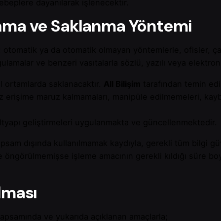
beplere dayanılarak işlenecektir.
lanma ve Saklanma Yöntemi
iz; otomatik ya da otomatik olmayan yöntemlerle, ofisler, ça
lamalar ve benzeri vasıtalarla sözlü, yazılı veya elektroni
el ortamlarda saklanacaktır.
All Bilişim
tarafından temin edi
isiz erişime maruz kalmamaları, manipüle edilmemeleri, ka
 altyapı geliştirmeleri uygulanmakta ve güncellenmektedir.
kapsam dışında kullanılmamak kaydıyla, gerekli tüm bilgi güv
e öngörülmemişse işleme amacının gerekli kıldığı süre 
ılması
t kapsamında ve yukarıda açıklanan amaçlarla;