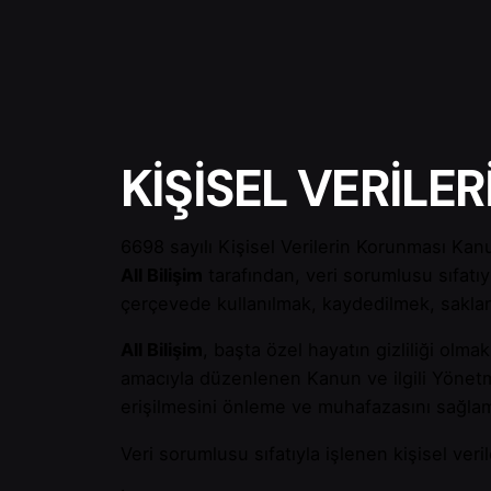
KİŞİSEL VERİLE
6698 sayılı Kişisel Verilerin Korunması Ka
All Bilişim
tarafından, veri sorumlusu sıfatıyla
çerçevede kullanılmak, kaydedilmek, saklan
All Bilişim
, başta özel hayatın gizliliği olm
amacıyla düzenlenen Kanun ve ilgili Yönetme
erişilmesini önleme ve muhafazasını sağlam
Veri sorumlusu sıfatıyla işlenen kişisel veri