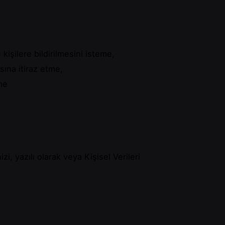
 kişilere bildirilmesini isteme,
ına itiraz etme,
me
zi, yazılı olarak veya Kişisel Verileri
i