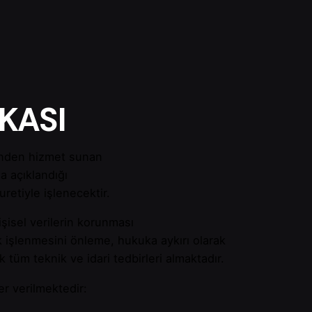
İKASI
rinden hizmet sunan
da açıklandığı
retiyle işlenecektir.
işisel verilerin korunması
ak işlenmesini önleme, hukuka aykırı olarak
üm teknik ve idari tedbirleri almaktadır.
er verilmektedir: