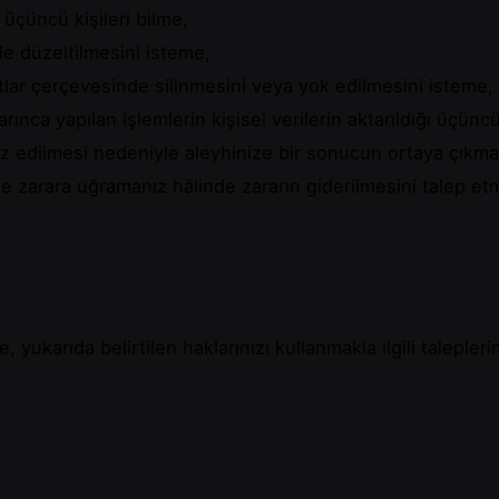
 üçüncü kişileri bilme,
de düzeltilmesini isteme,
lar çerçevesinde silinmesini veya yok edilmesini isteme,
arınca yapılan işlemlerin kişisel verilerin aktarıldığı üçüncü
iz edilmesi nedeniyle aleyhinize bir sonucun ortaya çıkmas
le zarara uğramanız hâlinde zararın giderilmesini talep et
yukarıda belirtilen haklarınızı kullanmakla ilgili taleplerini
lerle
All Bilişim
’e iletebilirsiniz.
 kimliğinizi tespit edici gerekli bilgiler ile talep dilekçeniz
ik imzalı olarak iletebilirsiniz.