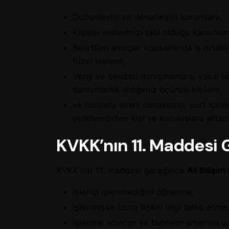
Düzenleyici ve denetleyici kurumlara,
Kişisel verilerinizi tabi olduğu kanunl
Belirtilen amaçlar kapsamında iş ortaklık
tüzel kişilere,
Vergi ve benzeri danışmanlara, yasal tak
danışmanlık aldığımız üçüncü kişilere,
ve bunlarla sınırlı olmaksızın, yurt için
yetkilendirilen kişi ve kuruluşlara aktarı
KVKK’nın 11. Maddesi G
KVKK’nın 11. maddesi gereğince
All Bilişim
İşlenip işlenmediğini öğrenme,
İşlenmişse buna ilişkin bilgi talep etme
İşlenme amacını ve bunların amacına uy